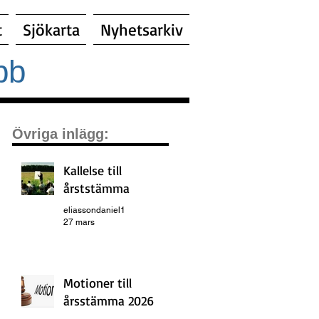
t
Sjökarta
Nyhetsarkiv
bb
Övriga inlägg:
Kallelse till
årststämma
eliassondaniel1
27 mars
Motioner till
årsstämma 2026