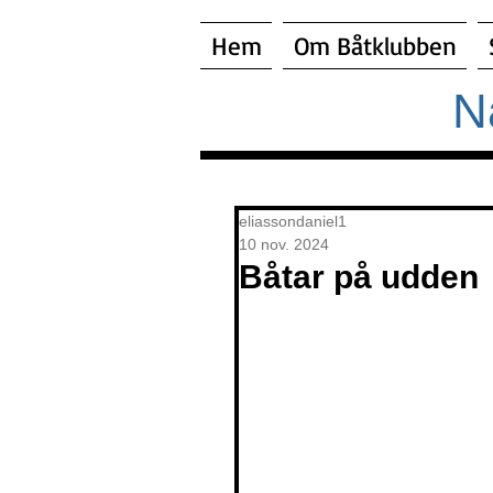
Hem
Om Båtklubben
N
eliassondaniel1
10 nov. 2024
Båtar på udden