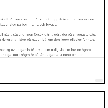
vi vill påminna om att båtarna ska upp ifrån vattnet innan isen 
a skador sker på bommarna och bryggan.
till nästa säsong, men försök gärna göra det på snyggaste sätt.
 riskerar att köra på någon båt om den ligger alldeles för nära 
sning av de gamla båtarna som troligtvis inte har en ägare. 
ar legat där i några år så får du gärna ta hand om den.