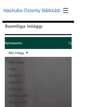
Näshulta-Österby Båtklubb
Samtliga inlägg:
Nyhetsarkiv
Alla inlägg
Alla inlägg
Vägar
Sjövatten
Optofiber
Förening
Grönområde
VA-projektet