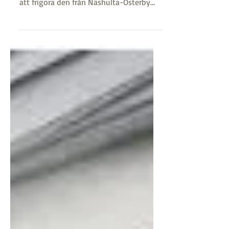
Näshulta Österby Båtklubb har
fått en egen hemsida!
Som ett led i att göra båtklubben mer
självständig har styrelsen arbetat med
att frigöra den från Näshulta-Österby
Samfällighetsförening...