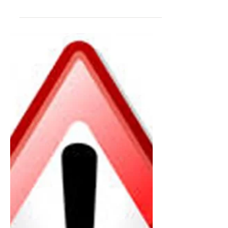
20 mars 2022
Dags att motionera!
Vi planerar att genomföra stämman den
23 april i år. Särskild inbjudan kommer
senare. Enligt stadgarna är sista dag för
inlämnande av...